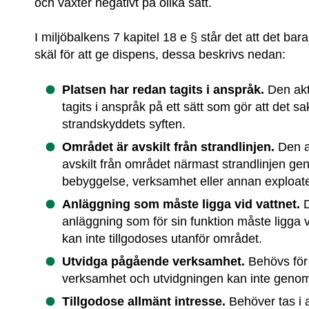
och växter negativt på olika sätt.
I miljöbalkens 7 kapitel 18 e § står det att det bar
skäl för att ge dispens, dessa beskrivs nedan:
Platsen har redan tagits i anspråk. 
Den akt
tagits i anspråk på ett sätt som gör att det sa
strandskyddets syften.
Området är avskilt från strandlinjen. 
Den a
avskilt från området närmast strandlinjen ge
bebyggelse, verksamhet eller annan exploate
Anläggning som måste ligga vid vattnet. 
anläggning som för sin funktion måste ligga v
kan inte tillgodoses utanför området.
Utvidga pågående verksamhet. 
Behövs för
verksamhet och utvidgningen kan inte genom
Tillgodose allmänt intresse. 
Behöver tas i a