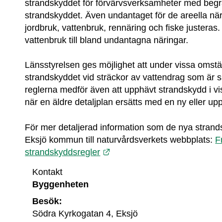
strandskyddet för förvärvsverksamheter med beg
strandskyddet. Även undantaget för de areella när
jordbruk, vattenbruk, rennäring och fiske justeras.
vattenbruk till bland undantagna näringar.
Länsstyrelsen ges möjlighet att under vissa omst
strandskyddet vid sträckor av vattendrag som är 
reglerna medför även att upphävt strandskydd i vissa
när en äldre detaljplan ersätts med en ny eller up
För mer detaljerad information som de nya strand
Eksjö kommun till naturvårdsverkets webbplats: 
F
Länk till annan webbplats.
strandskyddsregler
Kontakt
Byggenheten 
Besök:
Södra Kyrkogatan 4, Eksjö