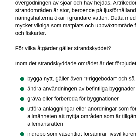
övergödningen av sjöar och hav hejdas. Artrikedom
strandområden är stor, beroende på ljusförhålland
näringshalterna ökar i grundare vatten. Detta med
mycket viktiga som matplats och uppväxtområde för 
och fiskarter.
För vilka åtgärder gäller strandskyddet?
Inom det strandskyddade området är det förbjudet 
bygga nytt, gäller även ”Friggebodar” och så k
ändra användningen av befintliga byggnader
gräva eller förbereda för byggnationer
utföra anläggningar eller anordningar som förs
allmänheten att nyttja områden som är tillgäng
allemansrätten
ingrepp som väsentligt försämrar livsvillkoren 