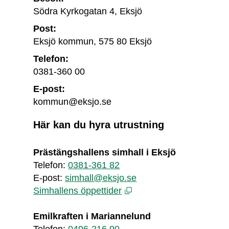
Södra Kyrkogatan 4, Eksjö
Post:
Eksjö kommun, 575 80 Eksjö
Telefon:
0381-360 00
E-post:
kommun@eksjo.se
Här kan du hyra utrustning
Prästängshallens simhall i Eksjö
Telefon: 
0381-361 82
E-post: 
simhall@eksjo.se
Öppnas i nytt fönster.
Simhallens öppettider
Emilkraften i Mariannelund
Telefon: 
0496-216 90