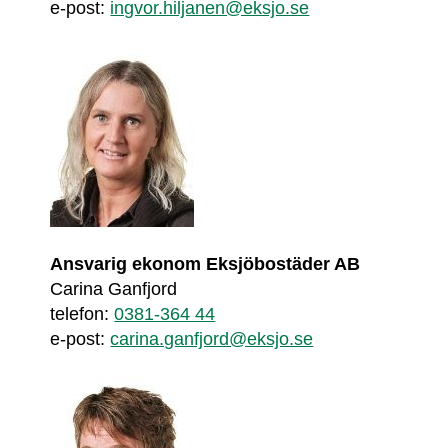
e-post: 
ingvor.hiljanen@eksjo.se
Ansvarig ekonom Eksjöbostäder AB
Carina Ganfjord
telefon: 
0381-364 44
e-post: 
carina.ganfjord@eksjo.se