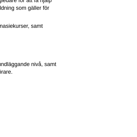
dare för att få hjälp 
ldning som gäller för 
nasiekurser, samt 
undläggande nivå, samt 
örare.