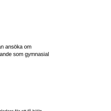
an ansöka om 
gande som gymnasial 
nan webbplats.