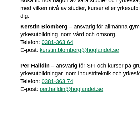
Boka tid hos någon av våra studie- och yrkesvägle
med vilken nivå av studier, kurser eller yrkesutbi
dig.
Kerstin Blomberg 
– ansvarig för allmänna gym
yrkesutbildning inom vård och omsorg.
Telefon: 
0381-363 64
E-post: 
kerstin.blomberg@hoglandet.se
Per Halldin 
– ansvarig för SFI och kurser på gr
yrkesutbildningar inom industriteknik och yrkesf
Telefon: 
0381-363 74
E-post: 
per.halldin@hoglandet.se