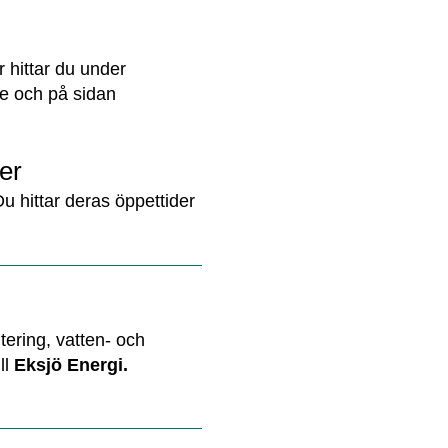
hittar du under 
respektive område på webbsidorna här på eksjo.se och på sidan 
er
u hittar deras öppettider 
ering, vatten- och 
l 
Eksjö Energi.
lats.