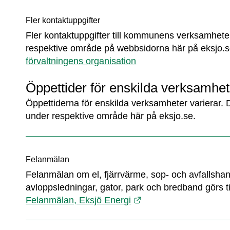
Fler kontaktuppgifter
Fler kontaktuppgifter till kommunens verksamheter 
förvaltningens organisation
Öppettider för enskilda verksamhet
Öppettiderna för enskilda verksamheter varierar. D
under respektive område här på eksjo.se.
Felanmälan
Felanmälan om el, fjärrvärme, sop- och avfallshant
avloppsledningar, gator, park och bredband görs til
Länk till annan webbp
Felanmälan, Eksjö Energi