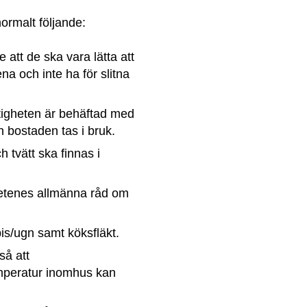
normalt följande:
att de ska vara lätta att 
na och inte ha för slitna 
tigheten är behäftad med 
n bostaden tas i bruk.
tvätt ska finnas i 
etenes allmänna råd om 
pis/ugn samt köksfläkt.
å att 
peratur inomhus kan 