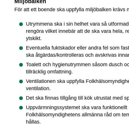
Miljöbalken
För att ett boende ska uppfylla miljöbalken krävs 
Utrymmena ska i sin helhet vara så utformade 
rengöra vilket innebär att de ska vara hela, re
ytskikt.
Eventuella fuktskador eller andra fel som fas
ska åtgärdas/kontrolleras och avskrivas inna
Toalett och hygienutrymmen såsom dusch och 
tillräcklig omfattning.
Ventilationen ska uppfylla Folkhälsomyndigh
ventilation.
Det ska finnas tillgång till kök utrustat med s
Uppvärmningssystemet ska vara funktionellt s
Folkhälsomyndighetens allmänna råd om tem
hållas.