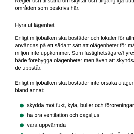
Regler och tillstånd om skyltar och tillgängliga bu
områden som beskrivs här.
Hyra ut lägenhet
Enligt miljöbalken ska bostäder och lokaler för a
användas på ett sådant sätt att olägenheter för m
miljön inte uppkommer. Som fastighetsägare/hyresv
både förebygga olägenheter men även att skynds
de uppstår.
Enligt miljöbalken ska bostäder inte orsaka olägen
bland annat:
skydda mot fukt, kyla, buller och föroreninga
ha bra ventilation och dagsljus
vara uppvärmda