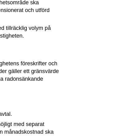
hetsområde ska 
nsionerat och utförd 
tillräcklig volym på 
astigheten.
etens föreskrifter och 
er gäller ett gränsvärde 
ka radonsänkande 
avtal.
öjligt med separat 
en månadskostnad ska 