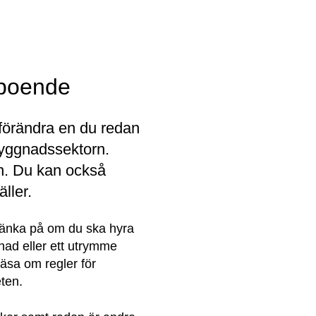
t boende
förändra en du redan 
yggnadssektorn. 
n. Du kan också 
ller.
tänka på om du ska hyra 
ad eller ett utrymme 
äsa om regler för 
ten.