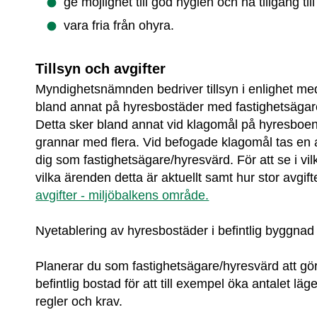
ge möjlighet till god hygien och ha tillgång till
vara fria från ohyra.
Tillsyn och avgifter
Myndighetsnämnden bedriver tillsyn i enlighet med
bland annat på hyresbostäder med fastighetsägar
Detta sker bland annat vid klagomål på hyresboen
grannar med flera. Vid befogade klagomål tas en avg
dig som fastighetsägare/hyresvärd. För att se i v
vilka ärenden detta är aktuellt samt hur stor avgift
avgifter - miljöbalkens område.
Nyetablering av hyresbostäder i befintlig byggnad
Planerar du som fastighetsägare/hyresvärd att göra
befintlig bostad för att till exempel öka antalet läg
regler och krav.