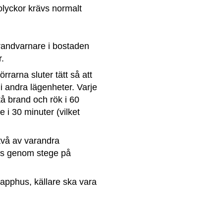
lyckor krävs normalt 
randvarnare i bostaden 
r.
rarna sluter tätt så att 
 i andra lägenheter. Varje 
 brand och rök i 60 
 i 30 minuter (vilket 
två av varandra 
s genom stege på 
rapphus, källare ska vara 