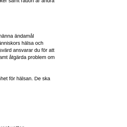
tiker samt radon är andra 
llmänna ändamål 
änniskors hälsa och 
ärd ansvarar du för att 
amt åtgärda problem om 
het för hälsan. De ska 
r