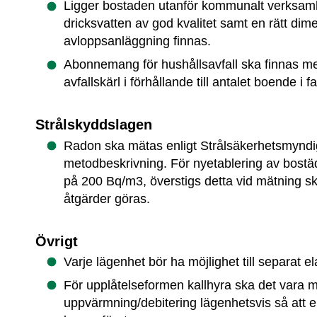
Ligger bostaden utanför kommunalt verksam
dricksvatten av god kvalitet samt en rätt dime
avloppsanläggning finnas.
Abonnemang för hushållsavfall ska finnas med 
avfallskärl i förhållande till antalet boende i f
Strålskyddslagen
Radon ska mätas enligt Strålsäkerhetsmyndigh
metodbeskrivning. För nyetablering av bostäd
på 200 Bq/m3, överstigs detta vid mätning s
åtgärder göras.
Övrigt
Varje lägenhet bör ha möjlighet till separat el
För upplåtelseformen kallhyra ska det vara m
uppvärmning/debitering lägenhetsvis så att 