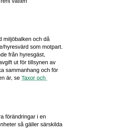
 rent vatten
 miljöbalken och då 
e/hyresvärd som motpart. 
de från hyresgäst, 
ift ut för tillsynen av 
ilka sammanhang och för 
en är, se 
Taxor och 
 förändringar i en 
enheter så gäller särskilda 