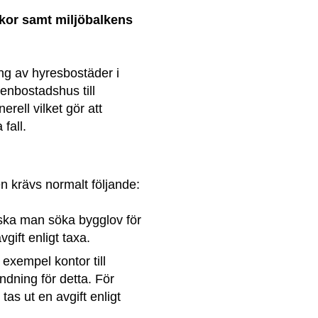
or samt miljöbalkens 
ng av hyresbostäder i 
enbostadshus till 
ell vilket gör att 
fall.
n krävs normalt följande:
ka man söka bygglov för 
gift enligt taxa.
exempel kontor till 
ning för detta. För 
s ut en avgift enligt 