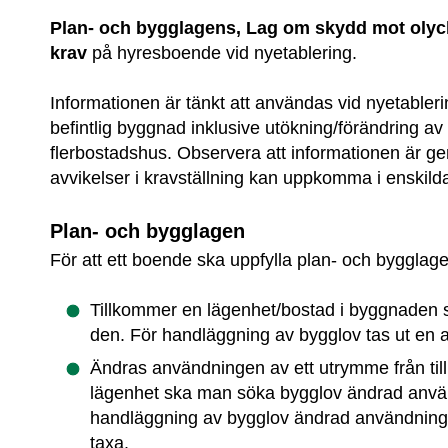
Plan- och bygglagens, Lag om skydd mot olyck
krav
 på hyresboende vid nyetablering.
Informationen är tänkt att användas vid nyetableri
befintlig byggnad inklusive utökning/förändring av 
flerbostadshus. Observera att informationen är gener
avvikelser i kravställning kan uppkomma i enskilda 
Plan- och bygglagen
För att ett boende ska uppfylla plan- och bygglage
Tillkommer en lägenhet/bostad i byggnaden s
den. För handläggning av bygglov tas ut en av
Ändras användningen av ett utrymme från till 
lägenhet ska man söka bygglov ändrad använd
handläggning av bygglov ändrad användning ta
taxa.