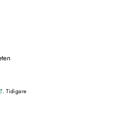
ten 
Länk till annan webbplats.
. Tidigare 