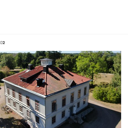
32
För