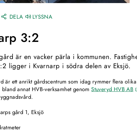
DELA
LYSSNA
arp 3:2 
gård är en vacker pärla i kommunen. Fastighe
:2 ligger i Kvarnarp i södra delen av Eksjö.
d är ett anrikt gårdscentrum som idag rymmer flera olika 
, bland annat HVB‑verksamhet genom 
Stuveryd HVB AB
byggnadsvård.
arps gård 1, Eksjö
5
dratmeter