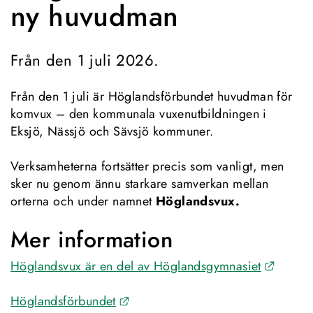
ny huvudman
Från den 1 juli 2026.
Från den 1 juli är Höglandsförbundet huvudman för 
komvux – den kommunala vuxen­utbildningen i 
Eksjö, Nässjö och Sävsjö kommuner.
Verksamheterna fortsätter precis som vanligt, men 
sker nu genom ännu starkare samverkan mellan 
orterna och under namnet 
Höglandsvux.
Mer information
Länk ti
Höglandsvux är en del av Höglandsgymnasiet
Länk till annan webbplats.
Höglandsförbundet