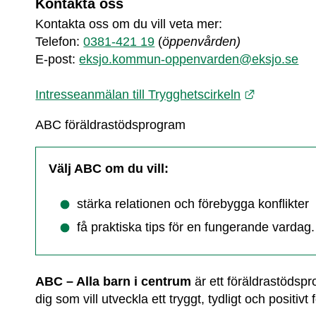
Kontakta oss
Kontakta oss om du vill veta mer:
Telefon: 
0381-421 19
 (
öppenvården) 
E-post: 
eksjo.kommun-oppenvarden@eksjo.se
Länk till 
Intresseanmälan till Trygghetscirkeln
ABC föräldrastödsprogram
Välj ABC om du vill:
stärka relationen och förebygga konflikter
få praktiska tips för en fungerande vardag.
ABC – Alla barn i centrum
 är ett föräldrastödspro
dig som vill utveckla ett tryggt, tydligt och positivt