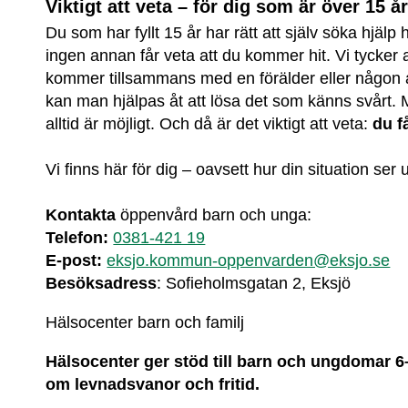
Viktigt att veta – för dig som är över 15 å
Du som har fyllt 15 år har rätt att själv söka hjälp 
ingen annan får veta att du kommer hit. Vi tycker a
kommer tillsammans med en förälder eller någon a
kan man hjälpas åt att lösa det som känns svårt. Me
alltid är möjligt. Och då är det viktigt att veta: 
du f
Vi finns här för dig – oavsett hur din situation ser u
Kontakta
 öppenvård barn och unga:
Telefon: 
0381-421 19
E-post: 
eksjo.kommun-oppenvarden@eksjo.se
Besöksadress
: Sofieholmsgatan 2, Eksjö
Hälsocenter barn och familj
Hälsocenter ger stöd till barn och ungdomar 6–
om levnadsvanor och fritid. 