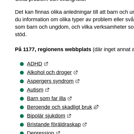
Det kan finnas olika anledningar till att barn och un
du information om olika typer av problem eller sv
som barn och ungdom, och vilka verksamheter som 
stöd.
På 1177, regionens webbplats
 (där inget annat
Länk till annan webbplats.
ADHD
Länk till annan webbpla
Alkohol och droger
Länk till annan webbpl
Aspergers syndrom
Länk till annan webbplats.
Autism
Länk till annan webbplats.
Barn som far illa
Länk till annan
Beroende och skadligt bruk
Länk till annan webbplats.
Bipolär sjukdom
Länk till annan web
Bristande föräldraskap
Länk till annan webbplats.
Depression