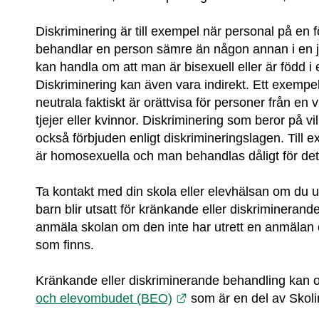
Diskriminering är till exempel när personal på en fö
behandlar en person sämre än någon annan i en jä
kan handla om att man är bisexuell eller är född i 
Diskriminering kan även vara indirekt. Ett exempel
neutrala faktiskt är orättvisa för personer från en v
tjejer eller kvinnor. Diskriminering som beror på v
också förbjuden enligt diskrimineringslagen. Till 
är homosexuella och man behandlas dåligt för det
Ta kontakt med din skola eller elevhälsan om du upp
barn blir utsatt för kränkande eller diskriminerand
anmäla skolan om den inte har utrett en anmälan e
som finns.
Kränkande eller diskriminerande behandling kan o
Länk till annan webbpla
och elevombudet (BEO)
 som är en del av Skol