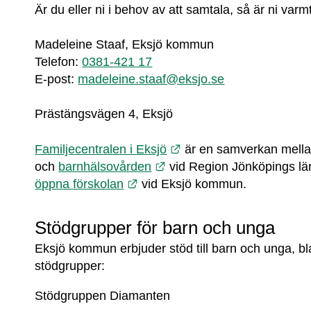
Är du eller ni i behov av att samtala, så är ni varm
Madeleine Staaf, Eksjö kommun
Telefon: 
0381-421 17
E-post: 
madeleine.staaf@eksjo.se
Prästängsvägen 4, Eksjö
Länk till annan webbpla
Familjecentralen i Eksjö
 är en samverkan mella
Länk till annan webbplats.
och 
barnhälsovården
Länk till annan webbplats.
öppna förskolan
 vid Eksjö kommun.
Stödgrupper för barn och unga
Eksjö kommun erbjuder stöd till barn och unga, bla
stödgrupper:
Stödgruppen Diamanten