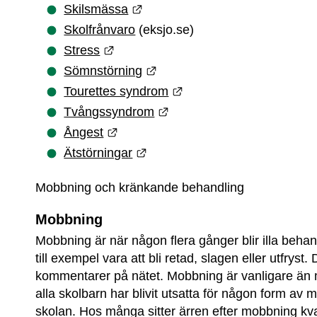
Länk till annan webbplats.
Skilsmässa
Skolfrånvaro
 (eksjo.se)
Länk till annan webbplats.
Stress
Länk till annan webbplats.
Sömnstörning
Länk till annan webbpla
Tourettes syndrom
Länk till annan webbplats.
Tvångssyndrom
Länk till annan webbplats.
Ångest
Länk till annan webbplats.
Ätstörningar
Mobbning och kränkande behandling
Mobbning
Mobbning är när någon flera gånger blir illa behan
till exempel vara att bli retad, slagen eller utfryst
kommentarer på nätet. Mobbning är vanligare än ma
alla skolbarn har blivit utsatta för någon form av m
skolan. Hos många sitter ärren efter mobbning kvar 