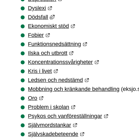
Länk till annan webbplats.
Dyslexi
Länk till annan webbplats, öppnas i
Dödsfall
Länk till annan webbplats
Ekonomiskt stöd
Länk till annan webbplats.
Fobier
Länk till annan webbp
Funktionsnedsättning
Länk till annan webbplats.
Ilska och utbrott
Länk till annan 
Koncentrationssvårigheter
Länk till annan webbplats.
Kris i livet
Länk till annan webb
Ledsen och nedstämd
Mobbning och kränkande behandling
 (eksjo.
Länk till annan webbplats.
Oro
Länk till annan webbplats
Problem i skolan
Länk till an
Psykos och vanföreställningar
Länk till annan webbplats
Självmordstankar
Länk till annan webbpl
Självskadebeteende