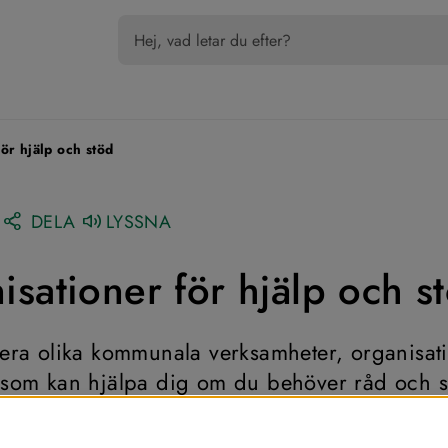
ör hjälp och stöd
DELA
LYSSNA
isationer för hjälp och s
flera olika kommunala verksamheter, organisati
r som kan hjälpa dig om du behöver råd och st
er att du inte mår bra.