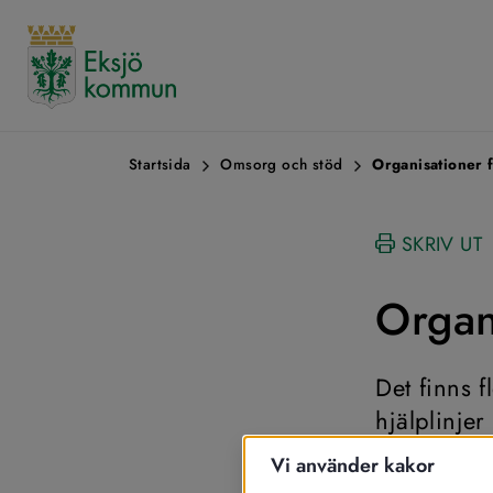
Startsida
Omsorg och stöd
Organisationer f
SKRIV UT
Organ
Det finns 
hjälplinje
om du känn
Vi använder kakor