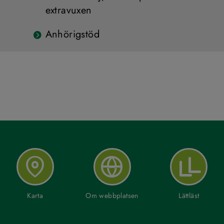
extravuxen
Anhörigstöd
Karta
Om webbplatsen
Lättläst