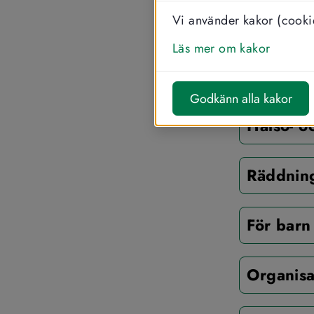
Vi använder kakor (cookie
Socialtj
Läs mer om kakor
Nationel
Godkänn alla kakor
Hälso- o
Räddning
För barn
Organisa