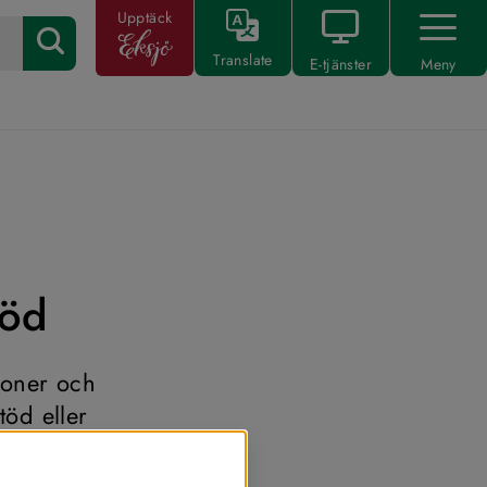
Upptäck
Translate
E-tjänster
Meny
töd
oner och 
öd eller 