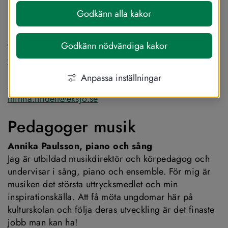
Godkänn alla kakor
Chef och administration
Godkänn nödvändiga kakor
Thomas Hanzén, kulturskolechef och kulturchef
thomas.hanzen@eksjo.se
Anpassa inställningar
Minna Lindell, administration
minna.lindell@eksjo.se
Pedagoger musik
Annika Paulsson, piano och sång
Jag är utbildad musikdirektör och körpedagog och 
undervisar i sång, piano och ensemble. För mig är 
musiken det största uttrycksmedlet och min 
inspirationskälla. Att få möta ungdomar här på 
kulturskolan och följa deras utveckling är det finaste 
jobb man kan ha!