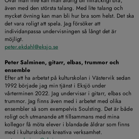
Övar man inte kan man aldrig bli tillräckligt bra, 
även med den största talang. Med lite talang och 
mycket övning kan man bli hur bra som helst. Det ska 
det vara roligt att spela. Jag försöker att 
individanpassa undervisningen så långt det är 
möjligt.
peter.ekdahl@eksjo.se
Peter Salminen, gitarr, elbas, trummor och 
ensemble
Efter att ha arbetat på kulturskolan i Västervik sedan 
1992 började jag min tjänst i Eksjö under 
vårterminen 2022. Jag undervisar i gitarr, elbas och 
trummor. Jag finns även med i arbetet med olika 
ensembler så som exempelvis Soulsting. Det är både 
roligt och utmanande att tillsammans med mina 
kollegor få möta elever i blandade åldrar som finns 
med i kulturskolans kreativa verksamhet.