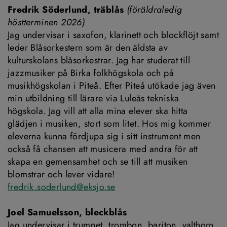
Fredrik Söderlund, träblås 
(föräldraledig 
höstterminen 2026) 
Jag undervisar i saxofon, klarinett och blockflöjt samt 
leder Blåsorkestern som är den äldsta av 
kulturskolans blåsorkestrar. Jag har studerat till 
jazzmusiker på Birka folkhögskola och på 
musikhögskolan i Piteå. Efter Piteå utökade jag även 
min utbildning till lärare via Luleås tekniska 
högskola. Jag vill att alla mina elever ska hitta 
glädjen i musiken, stort som litet. Hos mig kommer 
eleverna kunna fördjupa sig i sitt instrument men 
också få chansen att musicera med andra för att 
skapa en gemensamhet och se till att musiken 
blomstrar och lever vidare!
fredrik.soderlund@eksjo.se
Joel Samuelsson, bleckblås
Jag undervisar i trumpet, trombon, bariton, valthorn, 