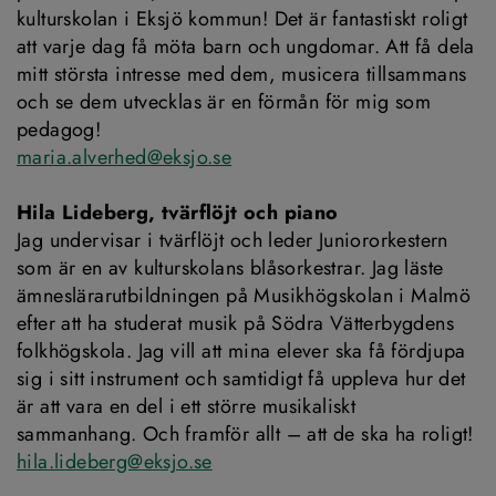
kulturskolan i Eksjö kommun! Det är fantastiskt roligt 
att varje dag få möta barn och ungdomar. Att få dela 
mitt största intresse med dem, musicera tillsammans 
och se dem utvecklas är en förmån för mig som 
pedagog!
maria.alverhed@eksjo.se
Hila Lideberg, tvärflöjt och piano
Jag undervisar i tvärflöjt och leder Juniororkestern 
som är en av kulturskolans blåsorkestrar. Jag läste 
ämneslärarutbildningen på Musikhögskolan i Malmö 
efter att ha studerat musik på Södra Vätterbygdens 
folkhögskola. Jag vill att mina elever ska få fördjupa 
sig i sitt instrument och samtidigt få uppleva hur det 
är att vara en del i ett större musikaliskt 
sammanhang. Och framför allt – att de ska ha roligt!
hila.lideberg@eksjo.se