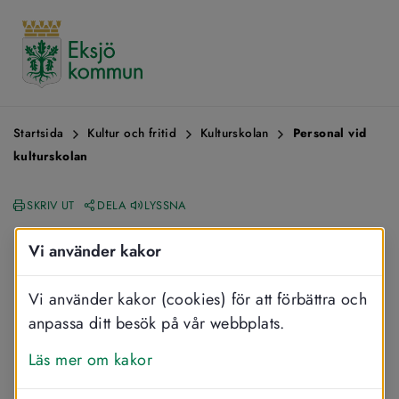
Startsida
Kultur och fritid
Kulturskolan
Personal vid
kulturskolan
SKRIV UT
DELA
LYSSNA
Personal vid 
Vi använder kakor
kulturskolan
Vi använder kakor (cookies) för att förbättra och
anpassa ditt besök på vår webbplats.
På kulturskolan arbetar lärare som 
Läs mer om kakor
undervisar i olika typer av instrument, 
sång, dans, teater och film.