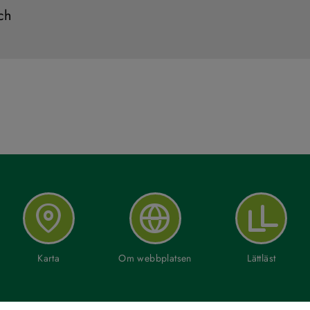
ch
Karta
Om webbplatsen
Lättläst