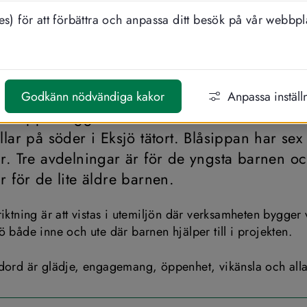
s) för att förbättra och anpassa ditt besök på vår webbpl
DELA
LYSSNA
olan Blåsippan
Godkänn nödvändiga kakor
Anpassa inställ
Blåsippan ligger i ett naturskönt område bland
lar på söder i Eksjö tätort. Blåsippan har sex 
r. Tre avdelningar är för de yngsta barnen och
r för de lite äldre barnen.
iktning är att vistas i utemiljön där verksamheten bygger v
ö både inne och ute där barnen hjälper till i projekten.
dord är glädje, engagemang, öppenhet, vikänsla och allas