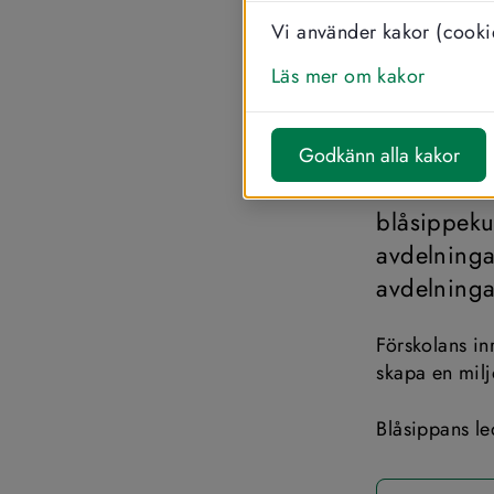
Vi använder kakor (cookie
SKRIV UT
Läs mer om kakor
Försk
Godkänn alla kakor
Förskolan 
blåsippekul
avdelninga
avdelninga
Förskolans inr
skapa en milj
Blåsippans le