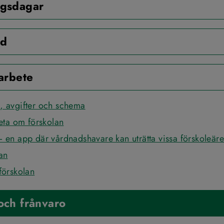
ngsdagar
åd
sarbete
, avgifter och schema
veta om förskolan
 en app där vårdnadshavare kan uträtta vissa förskoleär
an
förskolan
och frånvaro