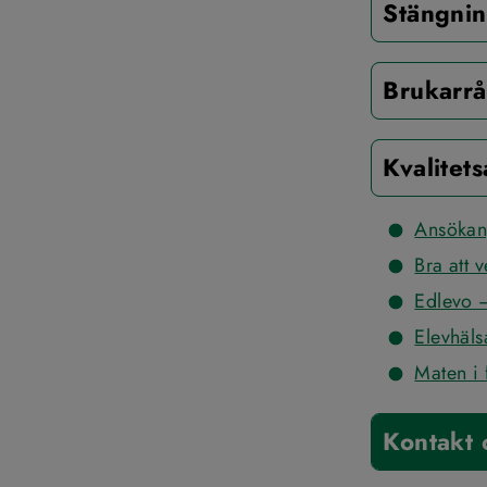
Stängni
Brukarr
Kvalitet
Ansökan
Bra att 
Edlevo –
Elevhäls
Maten i 
Kontakt 