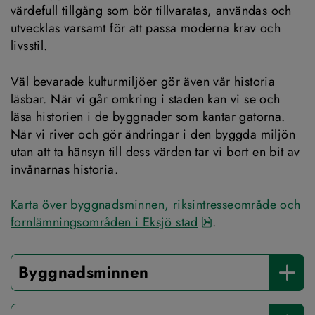
värdefull tillgång som bör tillvaratas, användas och 
utvecklas varsamt för att passa moderna krav och 
livsstil.
Väl bevarade kulturmiljöer gör även vår historia 
läsbar. När vi går omkring i staden kan vi se och 
läsa historien i de byggnader som kantar gatorna. 
När vi river och gör ändringar i den byggda miljön 
utan att ta hänsyn till dess värden tar vi bort en bit av 
invånarnas historia.
Karta över byggnadsminnen, riksintresseområde och 
pdf, 2 MB.
fornlämningsområden i Eksjö stad
.
Byggnadsminnen