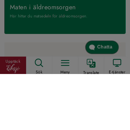
Maten i äldreomsorgen
Här hittar du matsedeln för äldreomsorgen.
Chatta
Upptäck
Sök
Meny
E-tjänster
Translate