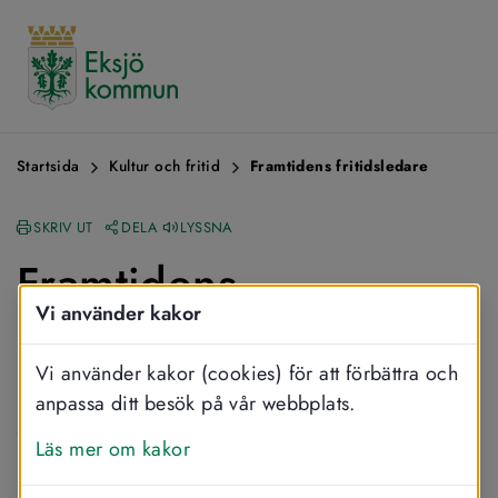
Startsida
Kultur och fritid
Framtidens fritidsledare
SKRIV UT
DELA
LYSSNA
Framtidens 
Vi använder kakor
fritidsledare
Vi använder kakor (cookies) för att förbättra och
Eksjö kommun deltar i
”Framtidens 
anpassa ditt besök på vår webbplats.
fritidsledare” ett kompetens­
Läs mer om kakor
utvecklingsprojekt finansierat av 