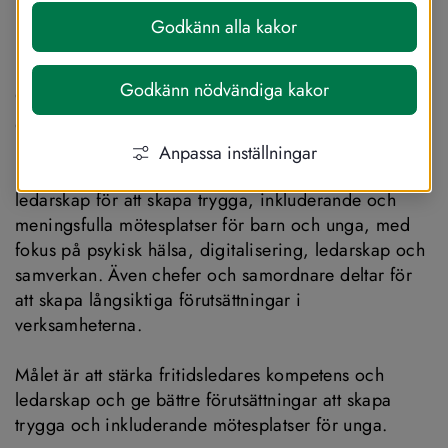
Europeiska Socialfonden och Regional 
Godkänn alla kakor
utveckling, region Jönköpings län. 
Projektet riktar sig till fritidsledare inom 
öppen fritidsverksamhet i Jönköpings län 
Godkänn nödvändiga kakor
och pågår 2026–2028.
Anpassa inställningar
Projektet stärker fritidsledares kompetens och 
ledarskap för att skapa trygga, inkluderande och 
meningsfulla mötesplatser för barn och unga, med 
fokus på psykisk hälsa, digitalisering, ledarskap och 
samverkan. Även chefer och samordnare deltar för 
att skapa långsiktiga förutsättningar i 
verksamheterna.
Målet är att stärka fritidsledares kompetens och 
ledarskap och ge bättre förutsättningar att skapa 
trygga och inkluderande mötesplatser för unga.