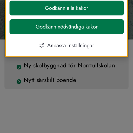
Godkänn alla kakor
Godkänn nödvändiga kakor
Kommunala byggprojekt
Anpassa inställningar
Mötesplats Mariannelund
Ny skolbyggnad för Norrtullskolan
Nytt särskilt boende