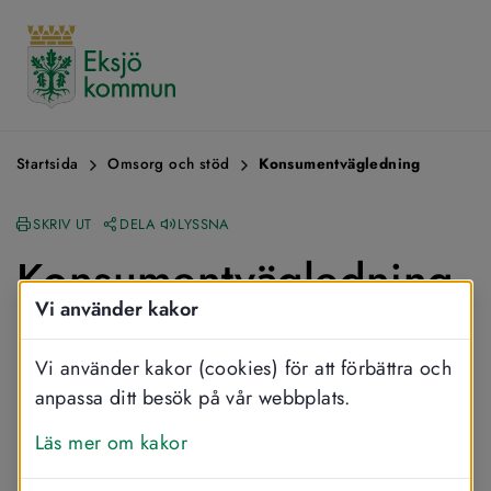
Startsida
Omsorg och stöd
Konsumentvägledning
SKRIV UT
DELA
LYSSNA
Konsumentvägledning
Vi använder kakor
Hos konsumentvägledningen, Konsument 
Vi använder kakor (cookies) för att förbättra och
Höglandet, kan du få hjälp och 
anpassa ditt besök på vår webbplats.
rådgivning gällande tvist eller 
Läs mer om kakor
reklamationer. Konsument­vägledaren 
upplyser om vilka rättigheter och 