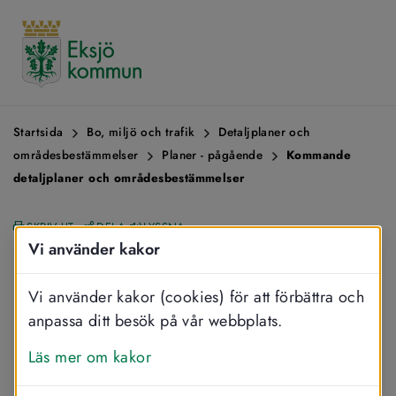
Startsida
Bo, miljö och trafik
Detaljplaner och
områdesbestämmelser
Planer - pågående
Kommande
detaljplaner och områdesbestämmelser
SKRIV UT
DELA
LYSSNA
Vi använder kakor
Kommande 
detaljplaner och 
Vi använder kakor (cookies) för att förbättra och
anpassa ditt besök på vår webbplats.
områdesbestämmelser
Läs mer om kakor