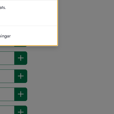
ats.
du ska vända 
ningar