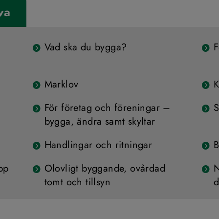
va
Vad ska du bygga?
F
Marklov
K
För företag och föreningar –
S
bygga, ändra samt skyltar
Handlingar och ritningar
B
pp
Olovligt byggande, ovårdad
N
tomt och tillsyn
d