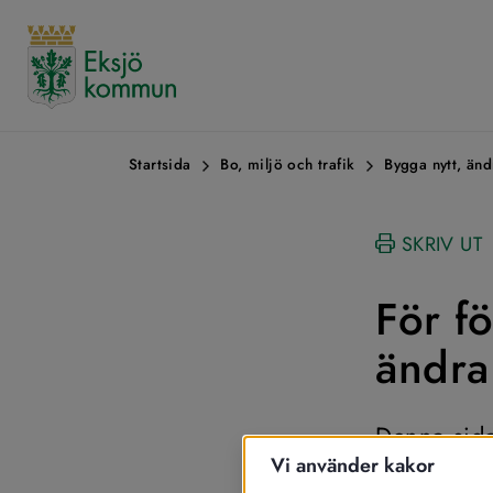
Startsida
Bo, miljö och trafik
Bygga nytt, änd
SKRIV UT
För f
ändra
Denna sida 
Vi använder kakor
föreningar