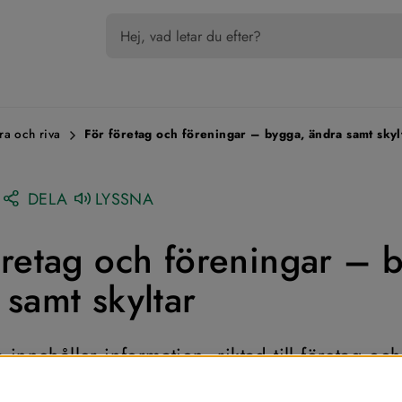
ra och riva
För företag och föreningar – bygga, ändra samt skyl
DELA
LYSSNA
öretag och föreningar – b
 samt skyltar
innehåller information, riktad till företag och 
, om bland annat nybyggnation, ändrad använ