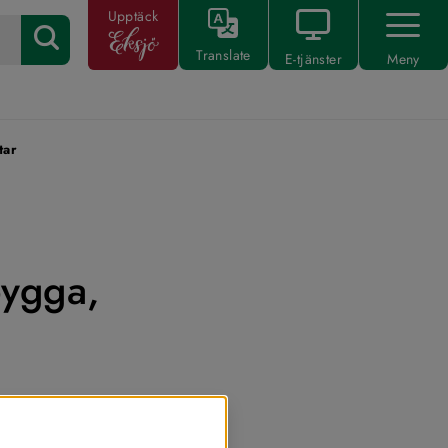
Upptäck
Translate
E-tjänster
Meny
tar
ygga, 
dning, 