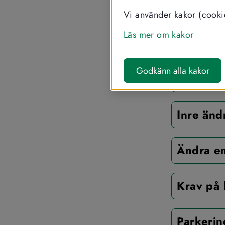
skyltar oc
Vi använder kakor (cookie
Vill du ha hj
Läs mer om kakor
dig till. Läs 
Godkänn alla kakor
Bygga ny
Inre änd
Ändra en
Krav på 
Parkerin