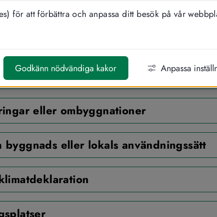
h vepor med mera.
s) för att förbättra och anpassa ditt besök på vår webbpl
älp med vilka tillstånd som krävs utöver bygglov och vem 
mer på sidan 
"Byggdialog"
Godkänn nödvändiga kakor
Anpassa inställ
tt
ringar eller ombyggnationer
 byggnads eller lokals användningssätt
klimatdeklaration
gsplatser