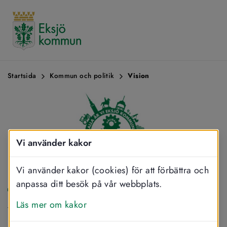
Startsida
Kommun och politik
Vision
Vi använder kakor
Vi använder kakor (cookies) för att förbättra och
anpassa ditt besök på vår webbplats.
SKRIV UT
DELA
LYSSNA
Läs mer om kakor
Vision för Eksjö 