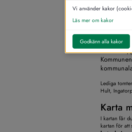
Vi använder kakor (cookie
SKRIV UT
Läs mer om kakor
Ledig
Godkänn alla kakor
Ska du bygg
Kommunens 
kommunala
Lediga tomter
Hult, Ingator
Karta 
I kartan får 
kartan för at