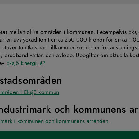
erar mellan olika områden i kommunen. I exempelvis Eksjö 
ar en avstyckad tomt cirka 250 000 kronor för cirka 1 00
 Utöver tomtkostnad tillkommer kostnader för anslutningsa
el, bredband vatten och avlopp. Uppgifter om aktuella kost
Länk till annan webbplats, öppnas i nytt
av 
Eksjö Energi.
stadsområden
områden i Eksjö kommun
industrimark och kommunens a
rimark i kommunen och kommunens arrenden 