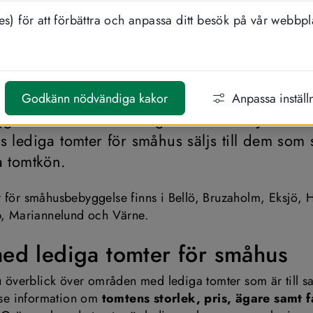
s) för att förbättra och anpassa ditt besök på vår webbpl
DELA
LYSSNA
a tomter och tomtkö
Godkänn nödvändiga kakor
Anpassa inställ
a hus? Det finns lediga tomter i Eksjö och i f
lediga tomter för småhus säljs till dem som st
 tomtkön.
 för småhusbebyggelse finns i Bellö, Bruzaholm, Eksjö, Hj
p, Mariannelund och Värne.
med lediga tomter för småhus
du överblick över områden med lediga tomter som är till sa
t se information om 
tomtens storlek, pris, ägare samt f