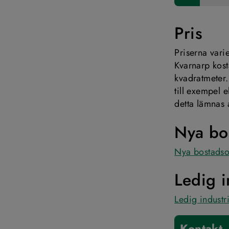
Pris
Priserna vari
Kvarnarp kost
kvadratmeter.
till exempel 
detta lämnas 
Nya bo
Nya bostads
Ledig 
Ledig indust
Kontakt