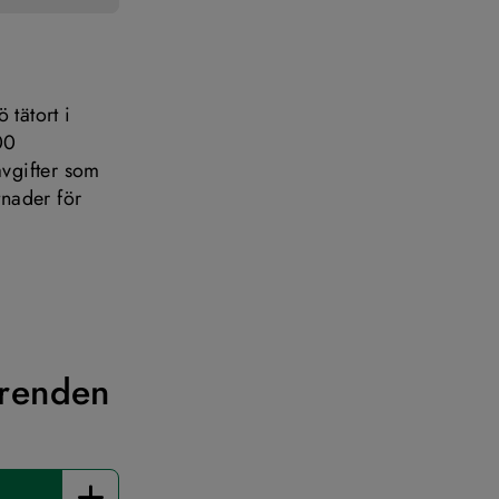
tätort i 
0 
vgifter som 
nader för 
 fönster.
rrenden