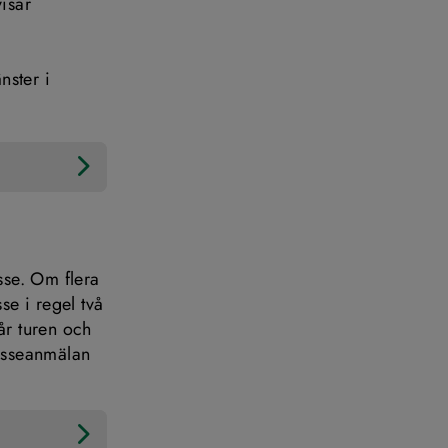
sar 
ster i 
s, öppnas i nytt fönster.
se. Om flera 
e i regel två 
r turen och 
resseanmälan 
ats, öppnas i nytt fönster.