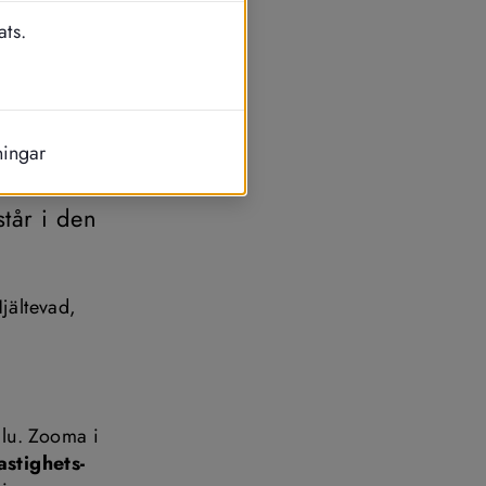
ats.
ningar
lera orter. 
år i den 
ältevad, 
lu. Zooma i 
astighets­