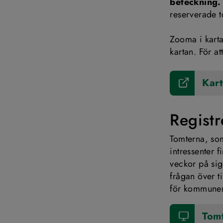
beteckning.
reserverade t
Zooma i kartan
kartan. För a
Kart
Registr
Tomterna, som
intressenter 
veckor på sig
frågan över ti
för kommunen
Tom