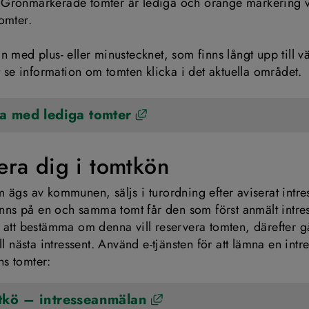
 Grönmarkerade tomter är lediga och orange markering vi
omter.
 med plus- eller minustecknet, som finns långt upp till vän
tt se information om tomten klicka i det aktuella området.
Länk till annan webbplat
a med lediga tomter
era dig i tomtkön
 ägs av kommunen, säljs i turordning efter aviserat intres
finns på en och samma tomt får den som först anmält intress
 att bestämma om denna vill reservera tomten, därefter gå
ll nästa intressent. Använd e-tjänsten för att lämna en int
s tomter:
Länk till annan webbpl
tkö – intresseanmälan