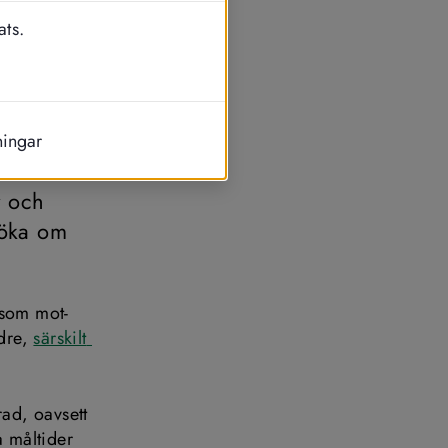
ats.
ningar
 ett boende 
 och 
öka om 
 som mot­
dre, 
särskilt 
ad, oavsett 
 måltider 