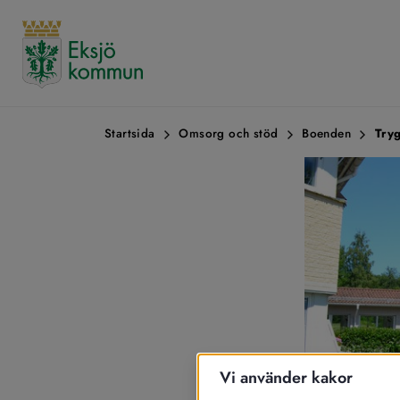
Startsida
Omsorg och stöd
Boenden
Try
Vi använder kakor