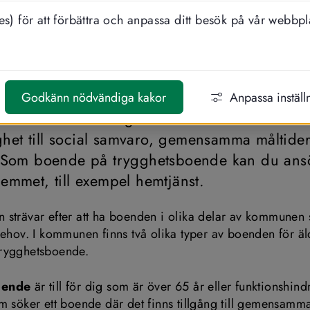
s) för att förbättra och anpassa ditt besök på vår webbpl
DELA
LYSSNA
hetsboende
Godkänn nödvändiga kakor
Anpassa inställ
ende är till för dig som känner att du vill ha
het till social samvaro, gemensamma måltider
r. Som boende på trygghetsboende kan du ans
hemmet, till exempel hemtjänst.
strävar efter att ha boenden i olika delar av kommunen
behov. I kommunen finns två olika typer av boenden för äl
trygghetsboende.
oende 
är till för dig som är över 65 år eller funktionshindr
m söker ett boende där det finns tillgång till gemensamma