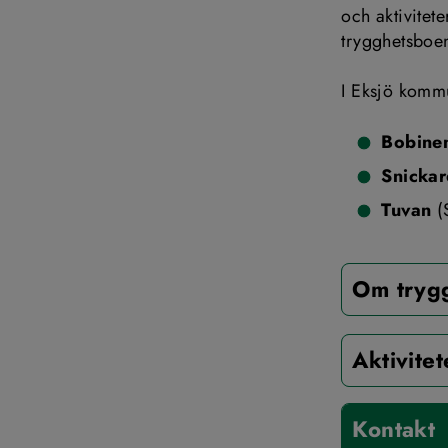
och aktivitet
trygghetsboe
I Eksjö kommu
Bobine
Snickar
Tuvan
 
Om tryg
Aktivite
Kontakt