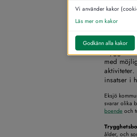
Vi använder kakor (cookie
SKRIV UT
Läs mer om kakor
Trygg
Godkänn alla kakor
Trygghetsbo
med möjlig
aktivitete
insatser i 
Eksjö kommun 
svarar olika 
boende
 och 
Trygghetsb
ålder, och so