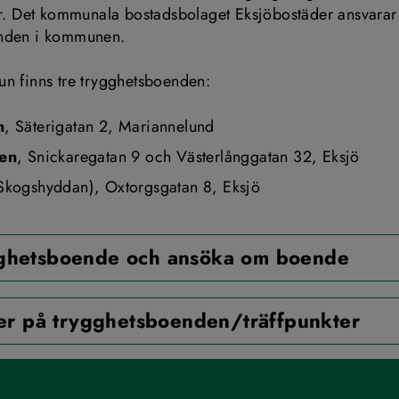
er. Det kommunala bostadsbolaget Eksjöbostäder ansvarar 
nden i kommunen.
n finns tre trygghetsboenden:
n
, Säterigatan 2, Mariannelund
en
, Snickaregatan 9 och Västerlånggatan 32, Eksjö
(Skogshyddan), Oxtorgsgatan 8, Eksjö
ghetsboende och ansöka om boende
ter på trygghetsboenden/träffpunkter