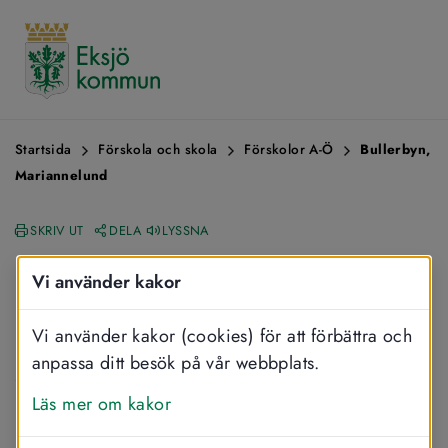
Startsida
Förskola och skola
Förskolor A-Ö
Bullerbyn,
Mariannelund
SKRIV UT
DELA
LYSSNA
Förskolan Bullerbyn
Vi använder kakor
Vi använder kakor (cookies) för att förbättra och
Förskolan Bullerbyn ligger i centrala 
anpassa ditt besök på vår webbplats.
Mariannelund och har fyra avdelningar. 
Läs mer om kakor
Barnen är fördelade på avdelningarna efter ålder. 