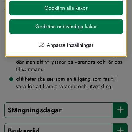
Avdelningarna heter 
Sörgården, Norrgården, 
Mellangården och Hagen.
Godkänn alla kakor
Förskolan Bullerbyn strävar efter att:
Godkänn nödvändiga kakor
skapa stimulerande miljöer och möjligheter för 
att utveckla barnens olika förmågor
Anpassa inställningar
möta barn och föräldrar med ett förhållningssätt 
där man aktivt lyssnar på varandra och lär oss 
tillsammans
olikheter ska ses som en tillgång som tas till 
vara för att främja lärande och utveckling.
Stängningsdagar
Brukarråd