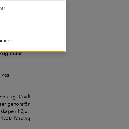
ats.
. För att 
 är antingen 
av eller hela 
ciella 
ningar
, får 
rig råder 
vas. 
h krig. Civilt 
örer genomför 
dskapen höjs. 
ivata företag 