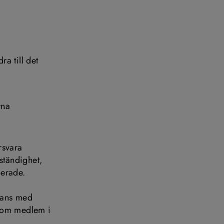
a till det 
na 
svara 
tändighet, 
ierade.
mans med 
som medlem i 