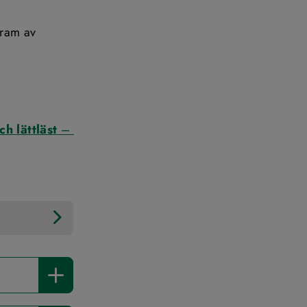
fram av 
l annan webbplats.
 till annan webbplats.
ch lättläst
 – 
.
annan webbplats.