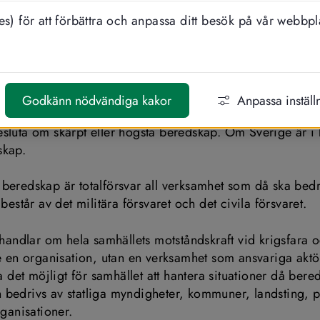
et militära försvaret och det civila försvaret.
s) för att förbättra och anpassa ditt besök på vår webbpl
r verksamhet som behövs för att förbereda Sverige för krig
s försvarsförmåga kan beredskapen höjas. Höjd beredskap
kap eller högsta beredskap. Vid höjd beredskap kan delar 
 kallas in. Om Sverige är i krigsfara eller om det råder spe
Godkänn nödvändiga kakor
Anpassa inställ
som är orsakade av att det är krig utanför Sveriges gränser
sluta om skärpt eller högsta beredskap. Om Sverige är i k
skap.
beredskap är totalförsvar all verksamhet som då ska bedri
 består av det militära försvaret och det civila försvaret.
 handlar om hela samhällets motståndskraft vid krigsfara oc
te en organisation, utan en verksamhet som ansvariga akt
ra det möjligt för samhället att hantera situationer då bere
bedrivs av statliga myndigheter, kommuner, landsting, pr
rganisationer.