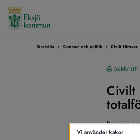
Startsida
Kommun och politik
Civilt försvar
SKRIV UT
Civilt
totalf
Regeringen
Vi använder kakor
kräver ett 