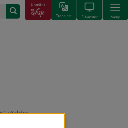
Upptäck
Translate
E-tjänster
Meny
 i världen 
svaret 