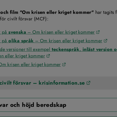
 och film "Om krisen eller kriget kommer" 
har tagits 
ör civilt försvar (MCF):
Länk til
 på 
svenska
 – Om krisen eller kriget kommer
Länk
 på 
olika språk
 – Om krisen eller kriget kommer
e versioner till exempel 
teckenspråk, inläst version o
Länk till annan webbplats.
n eller kriget kommer
Länk till annan webbplats
Om krisen eller kriget kommer
Länk till 
ivilt försvar – krisinformation.se
svar och höjd beredskap