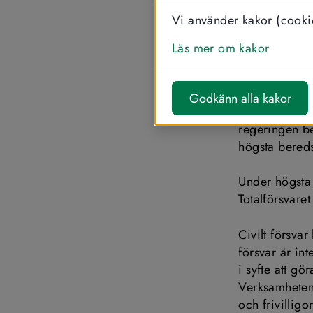
består av d
Vi använder kakor (cookie
Totalförsvar ä
Läs mer om kakor
stärka landet
skärpt bereds
totalförsvaret
Godkänn alla kakor
förhållanden 
regeringen be
högsta bered
Under högsta 
Totalförsvaret
Civilt försvar
försvar är in
i syfte att gö
Verksamheten 
och frivilligo