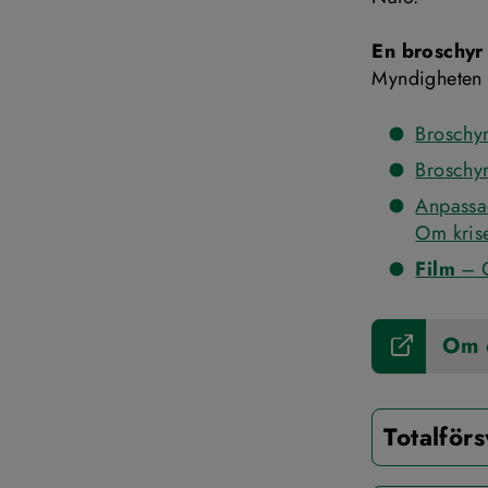
En broschyr
Myndigheten f
Broschyr
Broschyr
Anpassad
Om krise
Film
 – 
Om c
Totalför