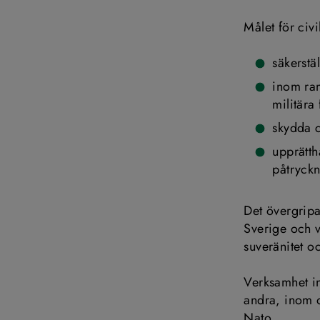
Målet för civi
säkerstä
inom ram
militära
skydda c
upprätth
påtryckn
Det övergripan
Sverige och v
suveränitet oc
Verksamhet in
andra, inom 
Nato.