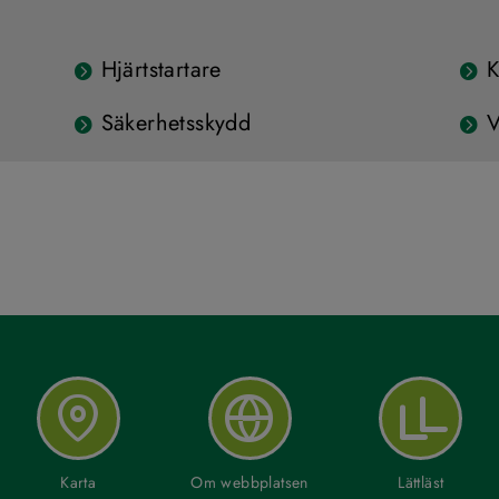
Hjärtstartare
K
Säkerhetsskydd
V
Karta
Om webbplatsen
Lättläst