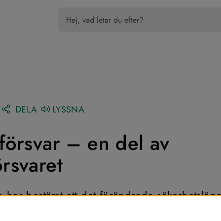
DELA
LYSSNA
 försvar – en del av 
örsvaret
 har bestämt att det förändrade säkerhetsläget
återupprättat totalförsvar här i Sverige. Totalför