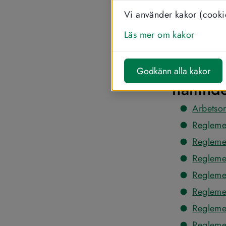
och råd har et
Vi använder kakor (cookie
Reglementen 
Läs mer om kakor
förbundet oc
Kommun
Godkänn alla kakor
nämnd
Arbetso
Regleme
Regleme
Regleme
Regleme
Regleme
Regleme
Regleme