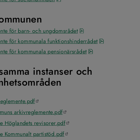
kommunen
pdf, 80 kB.
nte för barn- och ungdomsrådet
pdf, 107 kB.
nte för kommunala funktionshinderrådet
pdf, 107 kB.
nte för kommunala pensionärsrådet
amma instanser och 
mhetsområden
Öppnas i en ny flik
reglemente.pdf
Öppnas i en ny flik
muns arkivreglemente.pdf
Öppnas i en ny flik
e Höglandets revisorer.pdf
Öppnas i en ny flik
e Kommunalt partistöd.pdf