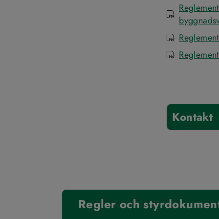
Reglemente
pdf
byggnadsv
Reglement
pdf
Reglemente
pdf
Kontakt
Regler och styrdokumen