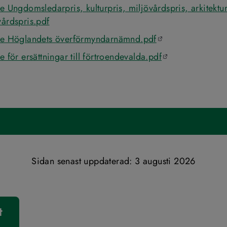
 Ungdomsledarpris, kulturpris, miljövårdspris, arkitektu
årdspris.pdf
Öppnas i en ny fl
e Höglandets överförmyndarnämnd.pdf
Öppnas i en ny f
 för ersättningar till förtroendevalda.pdf
Sidan senast uppdaterad: 
3 augusti 2026
t