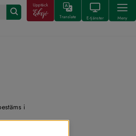
Upptäck
Translate
E-tjänster
Meny
estäms i 
Alla nämnder 