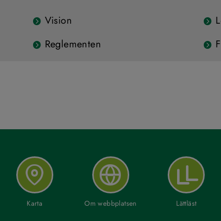
Vision
L
Reglementen
F
Karta
Om webbplatsen
Lättläst