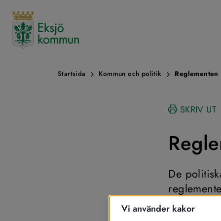
Startsida
Kommun och politik
Reglementen
SKRIV UT
Regl
De politis
reglemente
Vi använder kakor
Kommunfullmä