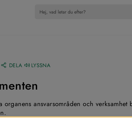
DELA
LYSSNA
ementen
ka organens ansvarsområden och verksamhet b
n.
ktige har en arbetsordning som beskriver motsvarande. 