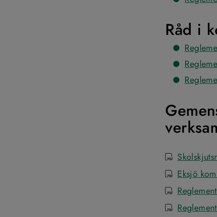
Råd i 
Regleme
Regleme
Regleme
Gemens
verksa
Skolskjuts
pdf
Eksjö kom
pdf
Reglement
pdf
Reglement
pdf