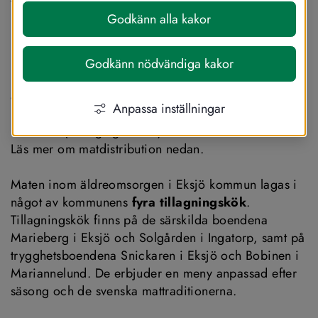
välbefinnande och en god livskvalitet. Bra 
Godkänn alla kakor
måltider är en god investering för hälsan.
På kommunens 
särskilda boenden
 och 
Godkänn nödvändiga kakor
Eksjöbostäders 
trygghetsboenden
 serveras måltider 
anpassade för respektive målgrupp. Om du inte själv 
Anpassa inställningar
kan laga din mat kan du ansöka om att få en 
matlåda
 (färdiglagad mat) hemkörd till din bostad. 
Läs mer om matdistribution nedan.
Maten inom äldreomsorgen i Eksjö kommun lagas i 
något av kommunens 
fyra tillagningskök
. 
Tillagningskök finns på de särskilda boendena 
Marieberg i Eksjö och Solgården i Ingatorp, samt på 
trygghetsboendena Snickaren i Eksjö och Bobinen i 
Mariannelund. De erbjuder en meny anpassad efter 
säsong och de svenska mattraditionerna.