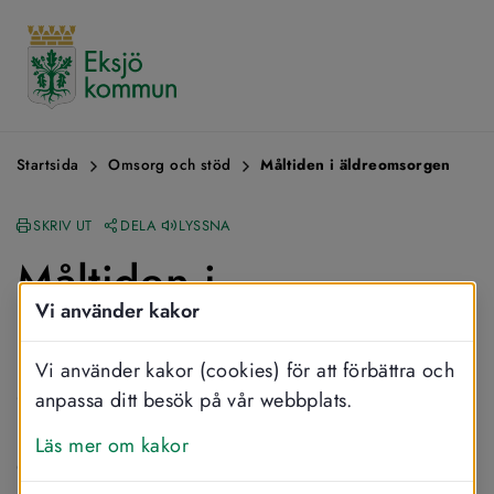
Startsida
Omsorg och stöd
Måltiden i äldreomsorgen
SKRIV UT
DELA
LYSSNA
Måltiden i 
Vi använder kakor
äldreomsorgen
Vi använder kakor (cookies) för att förbättra och
Goda och bra måltider bidrar till 
anpassa ditt besök på vår webbplats.
matglädje och gemenskap. De är 
Läs mer om kakor
dessutom en förutsättning för 