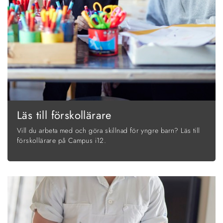
Läs till förskollärare
Vill du arbeta med och göra skillnad för yngre barn? Läs till
förskollärare på Campus i12.