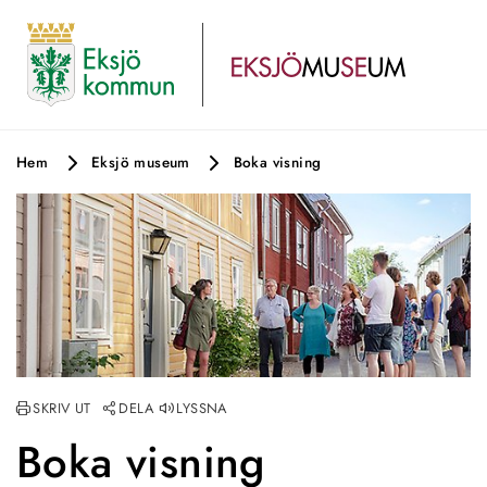
Hem
Eksjö museum
Boka visning
Fö
SKRIV UT
DELA
LYSSNA
Boka visning