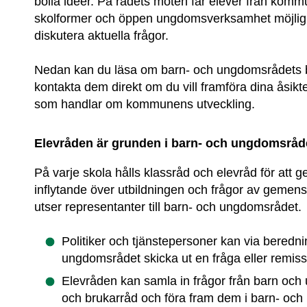
bolla idéer. På rådets möten får elever från kommu
skolformer och öppen ungdoms­verksamhet möjligh
diskutera aktuella frågor.
Nedan kan du läsa om barn- och ungdomsrådets 
kontakta dem direkt om du vill framföra dina åsikter
som handlar om kommunens utveckling.
Elevråden är grunden i barn- och ungdomsråd
På varje skola hålls klassråd och elevråd för att ge 
inflytande över utbildningen och frågor av gemens
utser representanter till barn- och ungdomsrådet. 
Politiker och tjänstepersoner kan via beredni
ungdomsrådet skicka ut en fråga eller remiss 
Elevråden kan samla in frågor från barn och 
och brukarråd och föra fram dem i barn- oc