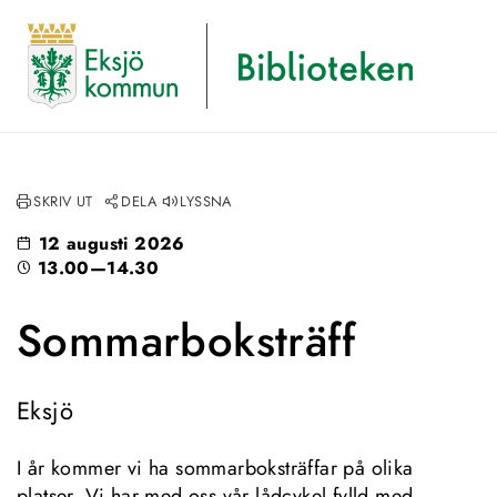
SKRIV UT
DELA
LYSSNA
12 augusti 2026
13.00—14.30
Sommarboksträff
Eksjö
I år kommer vi ha sommarboksträffar på olika 
platser. Vi har med oss vår lådcykel fylld med 