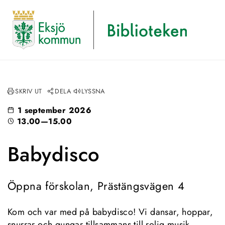
SKRIV UT
DELA
LYSSNA
1 september 2026
13.00—15.00
Babydisco
Öppna förskolan, Prästängsvägen 4
Kom och var med på babydisco! Vi dansar, hoppar, 
snurrar och gungar tillsammans till rolig musik 