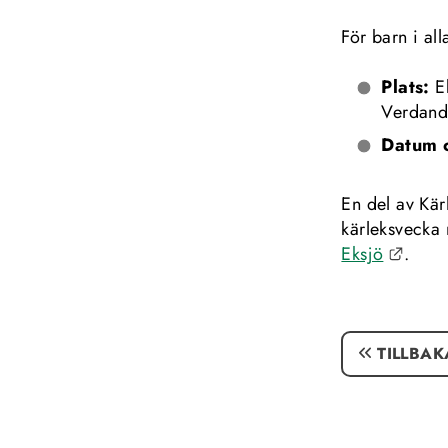
För barn i all
Plats: 
E
Verdand
Datum o
En del av Kär
kärleksvecka 
Länk 
Eksjö
.
TILLBAK