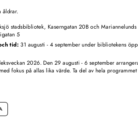
a åldrar.
ksjö stadsbibliotek, Kaserngatan 20B och Mariannelunds b
igatan 5
ch tid: 
31 augusti - 4 september under bibliotekens öpp
leksveckan 2026. Den 29 augusti - 6 september arrangera
med fokus på allas lika värde. Ta del av hela programmet
till annan webbplats.
A