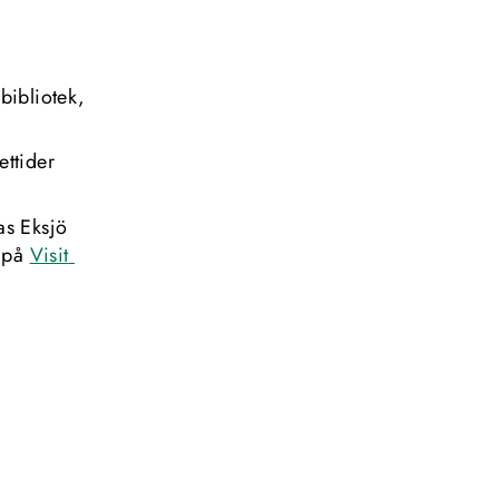
ibliotek, 
ettider
s Eksjö 
 på 
Visit 