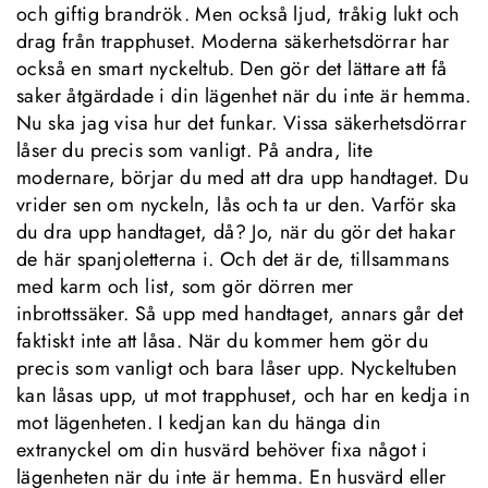
och giftig brandrök. Men också ljud, tråkig lukt och 
drag från trapphuset. Moderna säkerhetsdörrar har 
också en smart nyckeltub. Den gör det lättare att få 
saker åtgärdade i din lägenhet när du inte är hemma. 
Nu ska jag visa hur det funkar. Vissa säkerhetsdörrar 
låser du precis som vanligt. På andra, lite 
modernare, börjar du med att dra upp handtaget. Du 
vrider sen om nyckeln, lås och ta ur den. Varför ska 
du dra upp handtaget, då? Jo, när du gör det hakar 
de här spanjoletterna i. Och det är de, tillsammans 
med karm och list, som gör dörren mer 
inbrottssäker. Så upp med handtaget, annars går det 
faktiskt inte att låsa. När du kommer hem gör du 
precis som vanligt och bara låser upp. Nyckeltuben 
kan låsas upp, ut mot trapphuset, och har en kedja in 
mot lägenheten. I kedjan kan du hänga din 
extranyckel om din husvärd behöver fixa något i 
lägenheten när du inte är hemma. En husvärd eller 