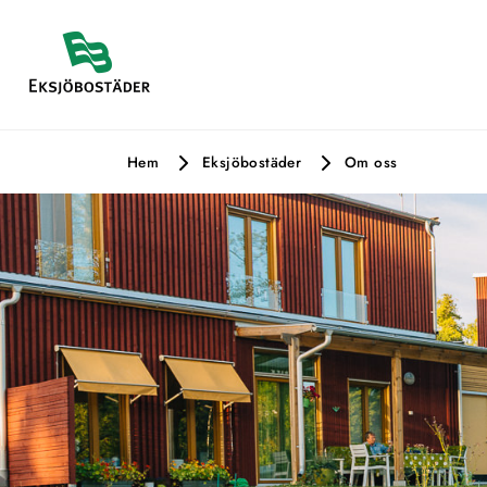
Hem
Eksjöbostäder
Om oss