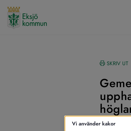
SKRIV UT
Geme
uppha
höglan
Vi använder kakor
Aneby, Eks