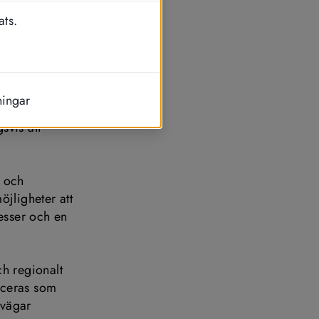
n gemensam 
ats.
 
et ingen 
ningar
om 
vis att 
 och 
ligheter att 
sser och en 
 regionalt 
ceras som 
tvägar 