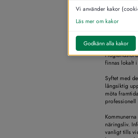
Höglandsfö
Vi använder kakor (cookie
upphandlin
Läs mer om kakor
organiser
För dig som ä
Godkänn alla kakor
direkt påver
Höglandsförbu
finnas lokalt
Syftet med de
långsiktig up
möta framtida
professionell
Kommunerna vä
näringsliv. 
vanligt tills 