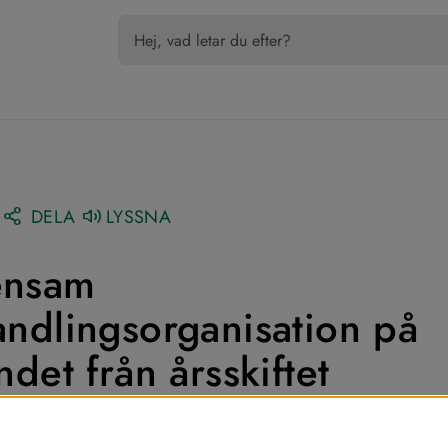
DELA
LYSSNA
nsam 
ndlingsorganisation på 
det från årsskiftet
jö, Nässjö och Sävsjö kommuner och 