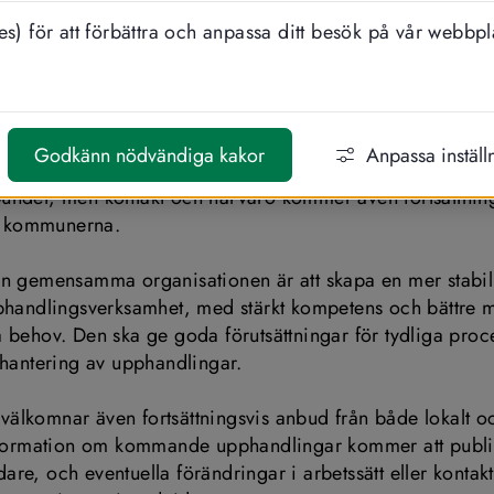
rbundet har tillsammans beslutat att bilda e
s) för att förbättra och anpassa ditt besök på vår webbpl
gsorganisation från och med 1 januari 2027,
ad under Höglandsförbundet.
r leverantör eller företagare innebär förändringen i nuläg
Godkänn nödvändiga kakor
Anpassa inställ
kan. Upphandlingsverksamheten kommer att samordnas in
ndet, men kontakt och närvaro kommer även fortsättnings
 i kommunerna.
n gemensamma organisationen är att skapa en mer stabil
phandlingsverksamhet, med stärkt kompetens och bättre möj
 behov. Den ska ge goda förutsättningar för tydliga proce
 hantering av upphandlingar.
lkomnar även fortsättningsvis anbud från både lokalt och
Information om kommande upphandlingar kommer att publi
vidare, och eventuella förändringar i arbetssätt eller kontak