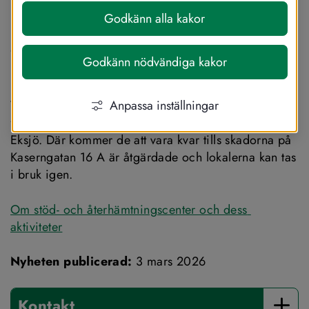
Hägerflychtsgatan 4 i Eksjö. Flytten beror 
Godkänn alla kakor
på en vattenläcka som inträffade i de 
ordinarie lokalerna på Kaserngatan i 
Godkänn nödvändiga kakor
mitten av februari.
Anpassa inställningar
Verksamheten fortsätter som vanligt, men bedrivs nu 
från de tillfälliga lokalerna på Hägerflychtsgatan 4 i 
Eksjö. Där kommer de att vara kvar tills skadorna på 
Kaserngatan 16 A är åtgärdade och lokalerna kan tas 
i bruk igen.
Om stöd- och återhämtningscenter och dess 
aktiviteter
Nyheten publicerad:
 3 mars 2026
Kontakt