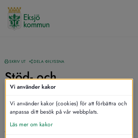
SKRIV UT
DELA
LYSSNA
Stöd- och 
återhämtningscenter 
Vi använder kakor
har tillfälligt flyttat
Vi använder kakor (cookies) för att förbättra och
anpassa ditt besök på vår webbplats.
Stöd- och återhämtningscenter har 
Läs mer om kakor
tillfälligt flyttat sin verksamhet till 