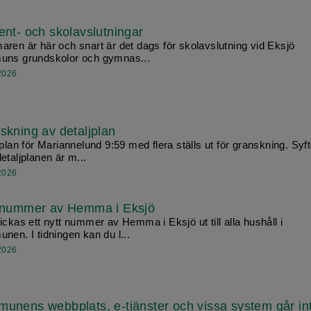
ent- och skolavslutningar
ren är här och snart är det dags för skolavslutning vid Eksjö
ns grundskolor och gymnas...
 2026
skning av detaljplan
plan för Mariannelund 9:59 med flera ställs ut för granskning. Syft
etaljplanen är m...
 2026
 nummer av Hemma i Eksjö
ckas ett nytt nummer av Hemma i Eksjö ut till alla hushåll i
nen. I tidningen kan du l...
 2026
unens webbplats, e-tjänster och vissa system går int