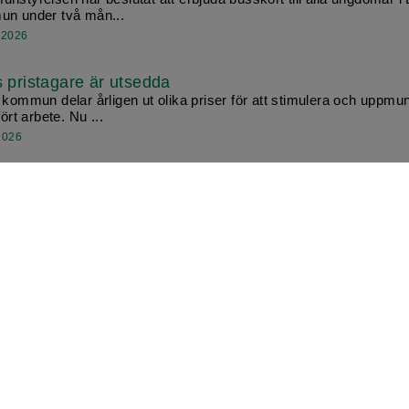
n under två mån...
 2026
s pristagare är utsedda
 kommun delar årligen ut olika priser för att stimulera och uppmun
fört arbete. Nu ...
2026
urskolans sommarkonserter
r och lärare från kulturskolan bjuder på somrig underhållning. Den
 det konsert i Ma...
2026
orgsfiranden i kommunen
rgsmässoafton, den 30 april, firas på många platser i kommunen. 
firas valborg med bl...
il 2026