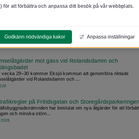
 2026
 för att förbättra och anpassa ditt besök på vår webbplats.
batt – lyssna till lokalpolitisk debatt på Stora torget d
ugusti
an hela kommunen fortsätta utvecklas och vara en attraktiv plats 
ch bo på? Den frå...
Godkänn nödvändiga kakor
Anpassa inställningar
 2026
mselåtgärder mot gäss vid Rolandsdamm och
tängsbadet
 vecka 29–30 kommer Eksjö kommun att genomföra riktade
selåtgärder vid Rolandsdamm och ...
2026
trafikregler på Fritidsgatan och Storegårdsparkeringe
llsbyggnadsnämnden har beslutat om nya åtgärder för att förbät
ngen och minska störn...
i 2026