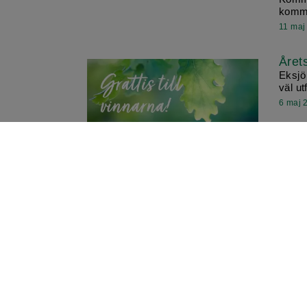
kommu
11 maj
Året
Eksjö
väl ut
6 maj 
Kult
Eleve
maj är
4 maj 
Valb
Valbo
Eksjö 
28 apr