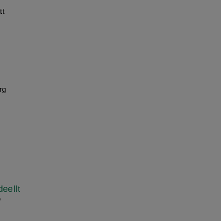
tt
rg
eellt
ö