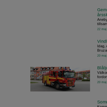
Geme
årssk
Aneby
tillsa
22 maj
Vind
Idag,
Bruza
20 maj
Blål
Välko
fordon
20 maj
Somm
Kommu