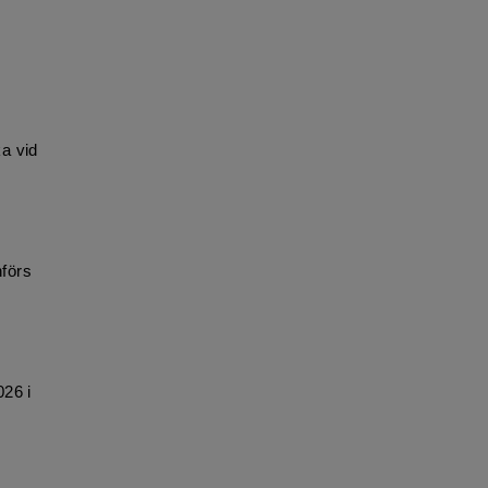
a vid
nförs
026 i