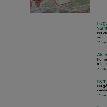
Höga
varm
Nu vä
våra b
25 jun
Aktiv
För p
från o
25 jun
Komm
Nu gå
webb-
17 jun