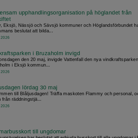
nsam upphandlingsorganisation på höglandet från
iftet
, Eksjö, Nässjö och Sävsjö kommuner och Höglandsförbundet h
mmans beslutat att bilda...
 2026
kraftsparken i Bruzaholm invigd
 onsdagen den 20 maj, invigde Vattenfall den nya vindkraftsparken
holm i Eksjö kommun...
 2026
jusdagen lördag 30 maj
mmen till Blåljusdagen! Träffa maskoten Flammy och personal, o
 från räddningstjä...
 2026
arbusskort till ungdomar
nstyrelsen har beslutat att erbjuda busskort till alla ungdomar i