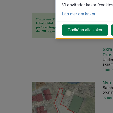
19 juli
Vi använder kakor (cookies)
Valde
Läs mer om kakor
20 a
Hur k
leva o
Godkänn alla kakor
14 juli
Skrä
Präs
Under
skräm
2 juli 
Nya 
Samhä
ordni
29 jun