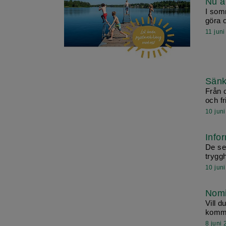
Nu ä
I somm
göra 
11 jun
Sänkt
Från 
och fr
10 jun
Info
De se
trygg
10 jun
Nomi
Vill 
kommu
8 juni