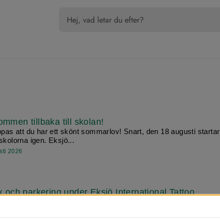
mmen tillbaka till skolan!
ppas att du har ett skönt sommarlov! Snart, den 18 augusti startar
skolorna igen. Eksjö...
sti 2026
ik och parkering under Eksjö International Tattoo
 vecka 30 arrangeras Eksjö International Tattoo i Eksjö. Evenem
r att trafiken i ...