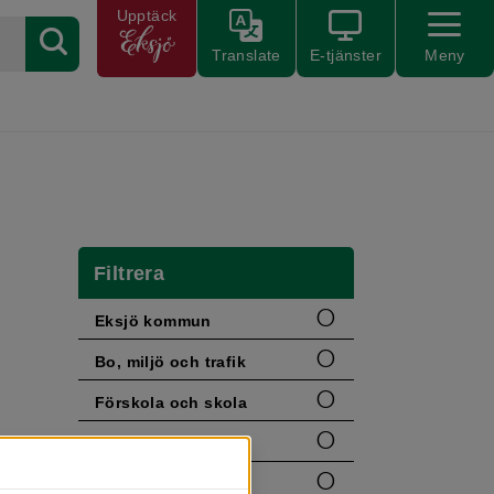
Upptäck
Translate
E-tjänster
Meny
Filtrera
Eksjö kommun
Bo, miljö och trafik
Förskola och skola
Kultur och fritid
anget
Stöd och omsorg