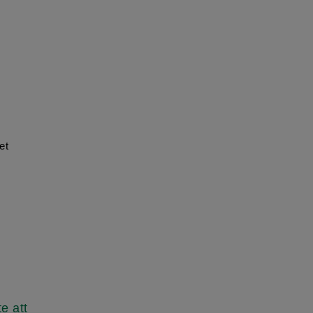
et
e att