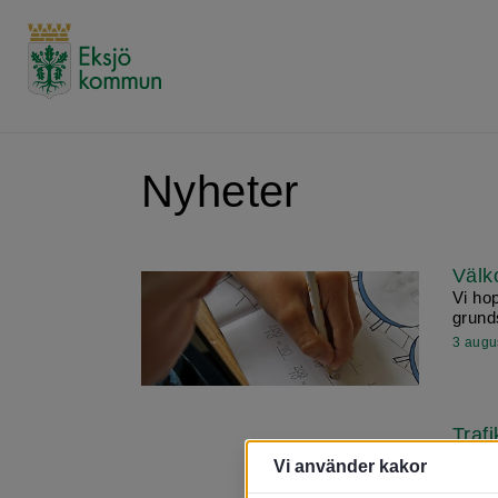
Nyheter
Välko
Vi ho
grund
3 augu
Traf
Under
Vi använder kakor
innebä