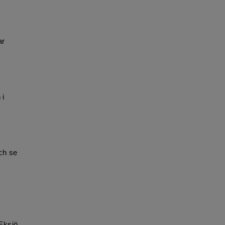
ar
 i
ch se
 Eksjö