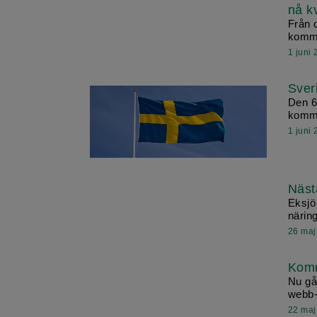
nå kv
Från d
kommu
1 juni
Sver
Den 6 
komm
1 juni
Näst
Eksjö
näring
26 maj
Komm
Nu gå
webb-
22 maj