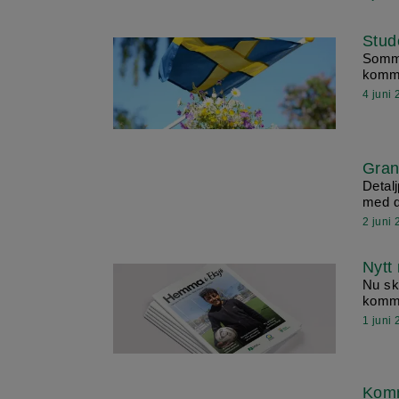
Stud
Somma
kommu
4 juni
Gran
Detalj
med d
2 juni
Nytt
Nu ski
kommu
1 juni
Komm