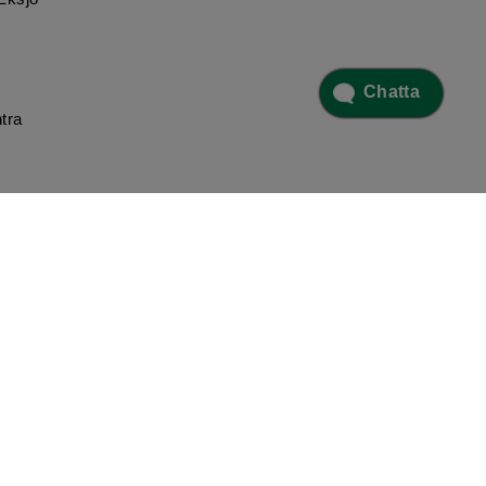
Chatta
tra
 5
I