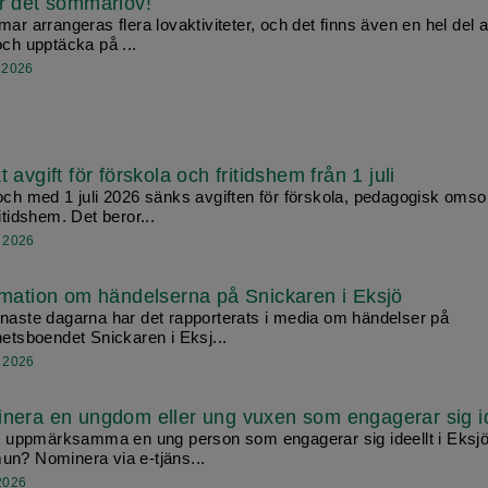
r det sommarlov!
ar arrangeras flera lovaktiviteter, och det finns även en hel del a
och upptäcka på ...
i 2026
 avgift för förskola och fritids­hem från 1 juli
och med 1 juli 2026 sänks avgiften för förskola, pedagogisk omso
itidshem. Det beror...
i 2026
rmation om händelserna på Snickaren i Eksjö
naste dagarna har det rapporterats i media om händelser på
hetsboendet Snickaren i Eksj...
i 2026
nera en ungdom eller ung vuxen som engagerar sig id
du uppmärksamma en ung person som engagerar sig ideellt i Eksj
n? Nominera via e-tjäns...
 2026