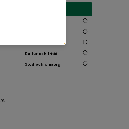
Filtrera
en
Eksjö kommun
att
Bo, miljö och trafik
Förskola och skola
Kultur och fritid
Stöd och omsorg
n
tra